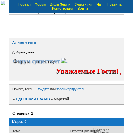
Портал
Форум
Виды Земли
Участники
Чат
Правила
Регистрация
Войти
13:37:05
10 Августа 2026 | Понедельник | 13:37:06
Активные темы
Добрый день!
Форум существует
.
Уважаемые Гости! Доб
Привет, Гость!
Войдите
или
зарегистрируйтесь
.
»
ОДЕССКИЙ ЗАЛИВ
»
Морской
Страница:
1
Морской
Последнее
Тема
Ответов
Просмотров
сообщение