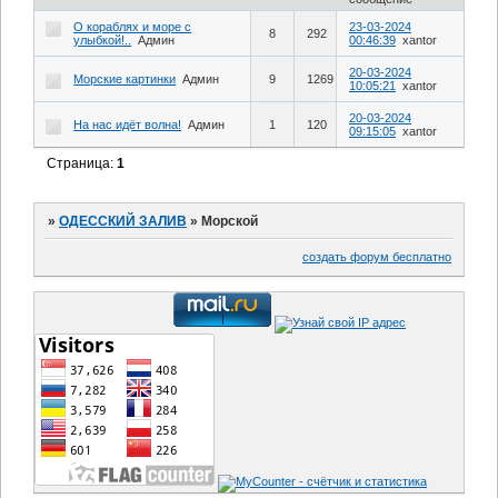
О кораблях и море с
23-03-2024
8
292
улыбкой!..
Админ
00:46:39
xantor
20-03-2024
Морские картинки
Админ
9
1269
10:05:21
xantor
20-03-2024
На нас идёт волна!
Админ
1
120
09:15:05
xantor
Страница:
1
»
ОДЕССКИЙ ЗАЛИВ
»
Морской
создать форум бесплатно