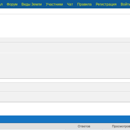
ал
Форум
Виды Земли
Участники
Чат
Правила
Регистрация
Войт
Ответов
Просмотро