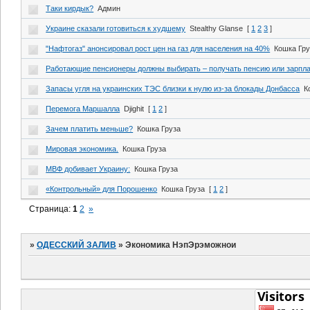
Таки кирдык?
Админ
Украине сказали готовиться к худшему
Stealthy Glanse
[
1
2
3
]
"Нафтогаз" анонсировал рост цен на газ для населения на 40%
Кошка Гру
Работающие пенсионеры должны выбирать – получать пенсию или зарпла
Запасы угля на украинских ТЭС близки к нулю из-за блокады Донбасса
К
Перемога Маршалла
Djighit
[
1
2
]
Зачем платить меньше?
Кошка Груза
Мировая экономика.
Кошка Груза
МВФ добивает Украину:
Кошка Груза
«Контрольный» для Порошенко
Кошка Груза
[
1
2
]
Страница:
1
2
»
»
ОДЕССКИЙ ЗАЛИВ
»
Экономика НэпЭрэможнои