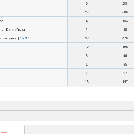
9
208
27
689
за
4
104
ту,
Кошка Груза
1
48
ошка Груза
[
1
2
3
4
]
32
479
12
188
6
96
1
55
1
57
13
147