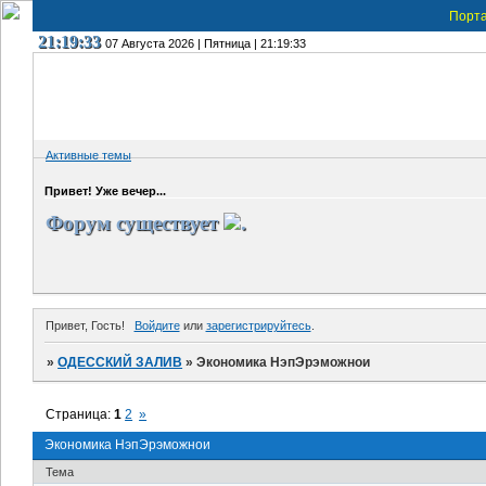
Порт
21:19:33
07 Августа 2026 | Пятница | 21:19:33
Активные темы
Привет! Уже вечер...
Форум существует
.
Привет, Гость!
Войдите
или
зарегистрируйтесь
.
»
ОДЕССКИЙ ЗАЛИВ
»
Экономика НэпЭрэможнои
Страница:
1
2
»
Экономика НэпЭрэможнои
Тема