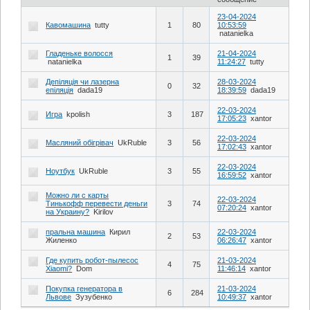
23-04-2024
Кавомашина
tutty
1
80
10:53:59
natanielka
Гладеньке волосся
21-04-2024
1
39
natanielka
11:24:27
tutty
Депіляція чи лазерна
28-03-2024
0
32
епіляція
dada19
18:39:59
dada19
22-03-2024
Игра
kpolish
3
187
17:05:23
xantor
22-03-2024
Масляний обігрівач
UkRuble
3
56
17:02:43
xantor
22-03-2024
Ноутбук
UkRuble
3
55
16:59:52
xantor
Можно ли с карты
22-03-2024
Тинькофф перевести деньги
3
74
07:20:24
xantor
на Украину?
Kirilov
пральна машина
Кирил
22-03-2024
2
53
Жиленко
06:26:47
xantor
Где купить робот-пылесос
21-03-2024
4
75
Хiaomi?
Dom
11:46:14
xantor
Покупка генератора в
21-03-2024
6
284
Львове
Зузубенко
10:49:37
xantor