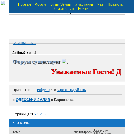
Портал
Форум
Виды Земли
Участники
Чат
Правила
Регистрация
Войти
13:49:27
07 Августа 2026 | Пятница | 13:49:28
Активные темы
Добрый день!
Форум существует
.
Уважаемые Гости! Добр
Привет, Гость!
Войдите
или
зарегистрируйтесь
.
»
ОДЕССКИЙ ЗАЛИВ
»
Барахолка
Страница:
1
2
3
4
»
Барахолка
Последнее
Тема
Ответов
Просмотров
сообщение