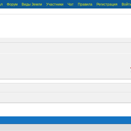
ал
Форум
Виды Земли
Участники
Чат
Правила
Регистрация
Войт