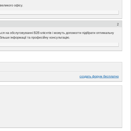
великого офісу.
2
ься на обслуговуванні B2B клієнтів і можуть допомогти підібрати оптимальну
більше інформації та професійну консультацію.
создать форум бесплатно